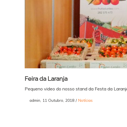
Feira da Laranja
Pequeno video do nosso stand da Festa da Laranja
Posted
Posted
by
admin
11 Outubro, 2018
Notícias
on
in